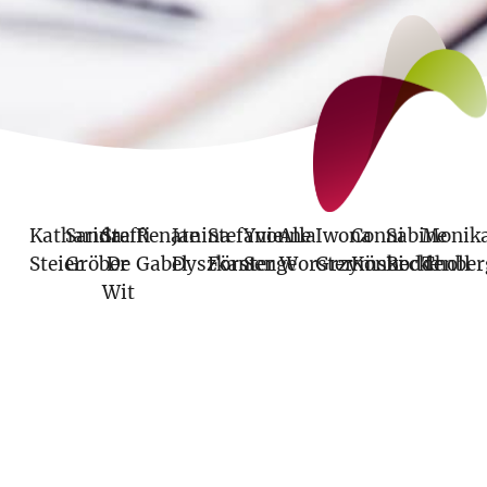
Katharina
Sandra
Steffi
Renate
Janina
Stefanie
Yvonne
Alla
Iwona
Conni
Sabine
Monik
Steier
Gröber
De
Gabel
Dyszkant
Förster
Senge
Worster
Grzymski
Könnecke
Boddenber
Tholl
Wit